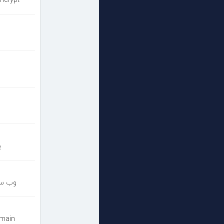
پ
وب سر
نامحدود ت