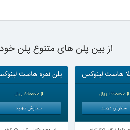
از بین پلن های متنوع پلن خود 
لا هاست لینوکس
پلن نقره هاست لینوک
از 1,990,000 ریال
از 890,000 ریال
سفارش دهید
سفارش دهید
ان Let's Encrypt
گواهی SSL رایگان Let's Encrypt