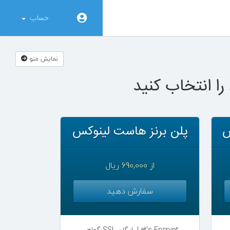
حساب
نمایش منو
را انتخاب کنید
س
پلن برنز هاست لینوکس
از 690,000 ریال
سفارش دهید
گواهی SSL رایگان Let's Encrypt