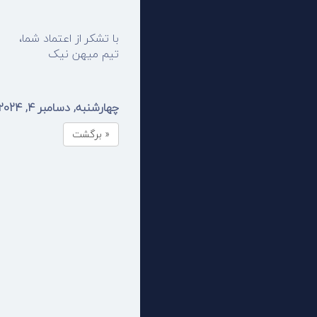
با تشکر از اعتماد شما،
تیم میهن نیک
چهارشنبه, دسامبر 4, 2024
« برگشت